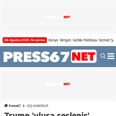
Künye
İletişim
Gizlilik Politikası
Hizmet Şart
06 Ağustos 2026, Perşembe
DIŞ HABERLER
Press67
Trump 'ulusa sesleniş'