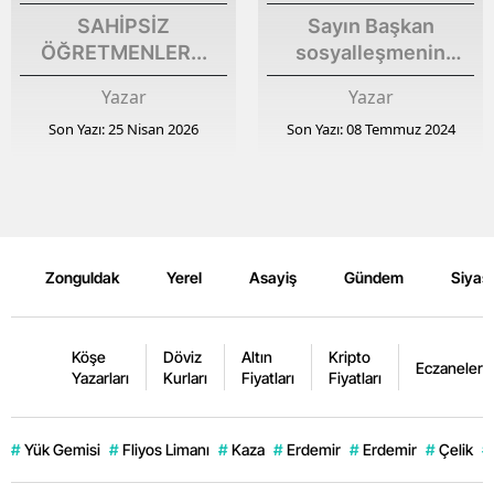
SAHİPSİZ
Sayın Başkan
ÖĞRETMENLER...
sosyalleşmenin
bedeli ne kadar?
Yazar
Yazar
Son Yazı: 25 Nisan 2026
Son Yazı: 08 Temmuz 2024
Zonguldak
Yerel
Asayiş
Gündem
Siyas
Köşe
Döviz
Altın
Kripto
Eczaneler
Yazarları
Kurları
Fiyatları
Fiyatları
#
Yük Gemisi
#
Fliyos Limanı
#
Kaza
#
Erdemir
#
Erdemir
#
Çelik
#