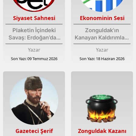
Siyaset Sahnesi
Ekonominin Sesi
Plaketin İçindeki
Zonguldak’ın
Savaş: Erdoğan’dan
Kanayan Kaldırımları:
NATO’ya ‘Son Mermi’
Bir Kutu Peçeteye
Yazar
Yazar
Mesajı
Sığan İnsanlık
Son Yazı: 09 Temmuz 2026
Son Yazı: 18 Haziran 2026
Gazeteci Şerif
Zonguldak Kazanı