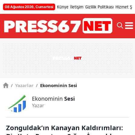
Künye
İletişim
Gizlilik Politikası
Hizmet Şar
08 Ağustos 2026, Cumartesi
/
Yazarlar
/
Ekonominin Sesi
Ekonominin
Sesi
Yazar
Zonguldak’ın Kanayan Kaldırımları: