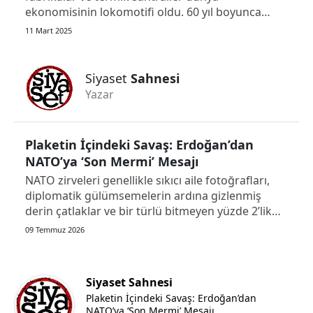
ekonomisinin lokomotifi oldu. 60 yıl boyunca
faaliyet gösteren bir fabrika ya da termik santral,
11 Mart 2025
üretim yaparak ciddi bir ekonomik değer
oluşturdu. Ancak, küresel ısınma ve iklim
değişikliği tartışmalarıyla birlikte k...
Siyaset
Sahnesi
Yazar
Plaketin İçindeki Savaş: Erdoğan’dan
NATO’ya ‘Son Mermi’ Mesajı
NATO zirveleri genellikle sıkıcı aile fotoğrafları,
diplomatik gülümsemelerin ardına gizlenmiş
derin çatlaklar ve bir türlü bitmeyen yüzde 2’lik
bütçe tartışmalarıyla hatırlanır. Ancak dün
09 Temmuz 2026
masaya konan obje, bu zirvelerin tarihine
geçecek kadar yüklü bir semboldü.
Cumhurbaşkanı Erdoğan’ın bazı mevki...
Siyaset Sahnesi
Plaketin İçindeki Savaş: Erdoğan’dan
NATO’ya ‘Son Mermi’ Mesajı