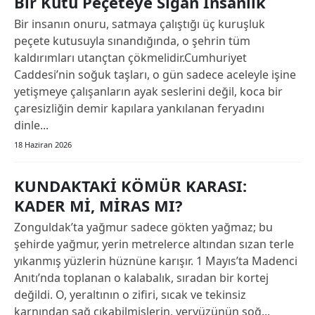
Bir Kutu Peçeteye Sığan İnsanlık
Bir insanın onuru, satmaya çalıştığı üç kuruşluk
peçete kutusuyla sınandığında, o şehrin tüm
kaldırımları utançtan çökmelidir.Cumhuriyet
Caddesi’nin soğuk taşları, o gün sadece aceleyle işine
yetişmeye çalışanların ayak seslerini değil, koca bir
çaresizliğin demir kapılara yankılanan feryadını
dinle...
18 Haziran 2026
KUNDAKTAKİ KÖMÜR KARASI:
KADER Mİ, MİRAS MI?
Zonguldak’ta yağmur sadece gökten yağmaz; bu
şehirde yağmur, yerin metrelerce altından sızan terle
yıkanmış yüzlerin hüznüne karışır. 1 Mayıs’ta Madenci
Anıtı’nda toplanan o kalabalık, sıradan bir kortej
değildi. O, yeraltının o zifiri, sıcak ve tekinsiz
karnından sağ çıkabilmişlerin, yeryüzünün soğ...