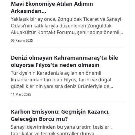
Mavi Ekonomiye Atılan Adımın
kadar birçok müessesede faaliyetlerin kısme...
Arkasından…
Yaklaşık bir ay önce, Zonguldak Ticaret ve Sanayi
Odası’nın katkılarıyla düzenlenen Zonguldak
Akuakültür Kontakt Forumu, şehir adına önemli
bir başlangıca işaret ediyordu. Aradan geçen
06 Kasım 2025
süre, o gün salonda söylenen cümlelerin ne
kadarının heyecan, ne kadarının gerçekçi yol
Denizi olmayan Kahramanmaraş'ta bile
haritası olduğunu anlamamız...
oluyorsa Filyos'ta neden olmasın
Türkiye’nin Karadeniz’e açılan en önemli
limanlarından biri olan Filyos, tarihi ve doğal
güzelliklerinin yanı sıra deniz ürünleriyle de
dikkat çekiyor. Bölgenin zengin deniz kaynakları
11 Mart 2025
ve balıkçılık geleneği, gastronomi turizmi
açısından büyük bir potansiyele sahip. Peki,
Karbon Emisyonu: Geçmişin Kazancı,
Filyos’ta düzenlenecek bir...
Geleceğin Borcu mu?
Sanayi devriminden bu yana üretim tesisleri,
fabrikalar ve termik santraller dünya