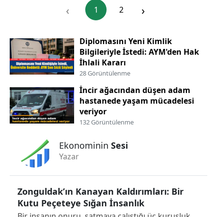
‹
›
1
2
Diplomasını Yeni Kimlik
Bilgileriyle İstedi: AYM'den Hak
İhlali Kararı
28 Görüntülenme
İncir ağacından düşen adam
hastanede yaşam mücadelesi
veriyor
132 Görüntülenme
Ekonominin
Sesi
Yazar
Zonguldak’ın Kanayan Kaldırımları: Bir
Kutu Peçeteye Sığan İnsanlık
Bir insanın onuru, satmaya çalıştığı üç kuruşluk