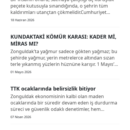
peçete kutusuyla sınandığında, o şehrin tüm
kaldırımları utançtan çökmelidir.Cumhuriyet
Caddesi’nin soğuk taşları, o gün sadece aceleyle
18 Haziran 2026
işine yetişmeye çalışanların ayak seslerini değil,
koca bir çaresizliğin demir kapılara yankılanan
KUNDAKTAKİ KÖMÜR KARASI: KADER Mİ,
feryadını dinle...
MİRAS MI?
Zonguldak’ta yağmur sadece gökten yağmaz; bu
şehirde yağmur, yerin metrelerce altından sızan
terle yıkanmış yüzlerin hüznüne karışır. 1 Mayıs’ta
Madenci Anıtı’nda toplanan o kalabalık, sıradan
01 Mayıs 2026
bir kortej değildi. O, yeraltının o zifiri, sıcak ve
tekinsiz karnından sağ çıkabilmişlerin,
TTK ocaklarında belirsizlik bitiyor
yeryüzünün soğ...
Zonguldak ekonomisinin kalbi olan maden
ocaklarında bir süredir devam eden iş durdurma
süreci ve güvenlik odaklı denetimler, hem
işçilerimiz hem de bölge esnafı tarafından
07 Nisan 2026
yakından takip ediliyor. Türkiye Taşkömürü
Kurumu'na (TTK) bağlı Kozlu'dan Amasra'ya