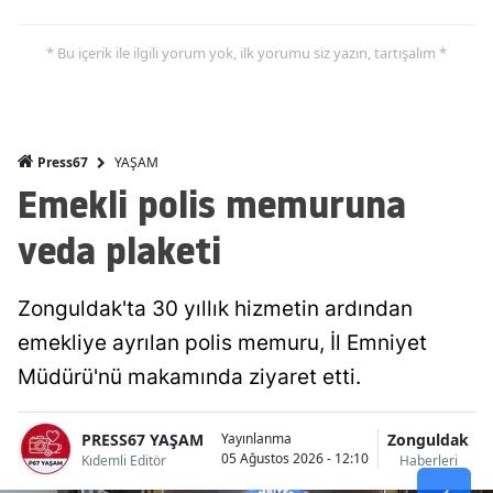
* Bu içerik ile ilgili yorum yok, ilk yorumu siz yazın, tartışalım *
YAŞAM
Press67
Emekli polis memuruna
veda plaketi
Zonguldak'ta 30 yıllık hizmetin ardından
emekliye ayrılan polis memuru, İl Emniyet
Müdürü'nü makamında ziyaret etti.
PRESS67 YAŞAM
Zonguldak
Yayınlanma
05 Ağustos 2026 - 12:10
Kıdemli Editör
Haberleri