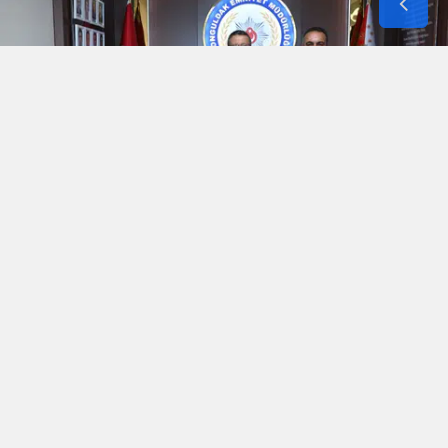
YAYINLAMA: 05 Ağustos 2026 - 12:10
EDİTÖR: PRESS67 YAŞAM
Otuz yıllık meslek hayatını tamamlayarak yaş
haddinden emekli olan bir polis memuru, veda
ziyareti kapsamında İl Emniyet Müdürü ile bir