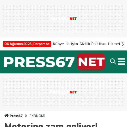
Künye
İletişim
Gizlilik Politikası
Hizmet Şart
06 Ağustos 2026, Perşembe
EKONOMİ
Press67
Motorine zam geliyor!