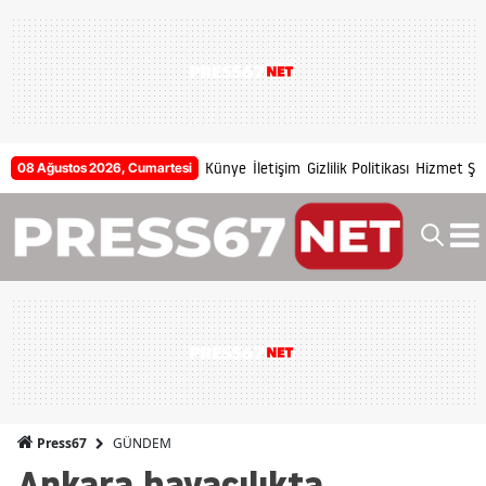
Künye
İletişim
Gizlilik Politikası
Hizmet Şar
08 Ağustos 2026, Cumartesi
GÜNDEM
Press67
Ankara havacılıkta