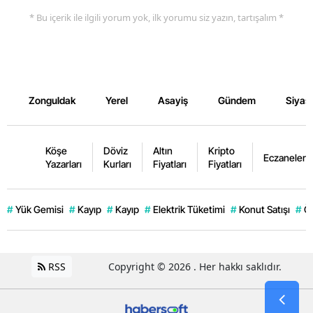
* Bu içerik ile ilgili yorum yok, ilk yorumu siz yazın, tartışalım *
Zonguldak
Yerel
Asayiş
Gündem
Siyas
Köşe
Döviz
Altın
Kripto
Eczaneler
Yazarları
Kurları
Fiyatları
Fiyatları
#
Yük Gemisi
#
Kayıp
#
Kayıp
#
Elektrik Tüketimi
#
Konut Satışı
#
Öz
RSS
Copyright © 2026 . Her hakkı saklıdır.