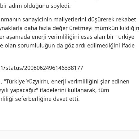
k bir adım olduğunu söyledi.
llanmanın sanayicinin maliyetlerini düşürerek rekabet
kaynaklarla daha fazla değer üretmeyi mümkün kıldığın
er aşamada enerji verimliliğini esas alan bir Türkiye
ye olan sorumluluğun da göz ardı edilmediğini ifade
ar1/status/2008062496146338177
Türkiye Yüzyılı’nı, enerji verimliliğini şiar edinen
zyılı yapacağız" ifadelerini kullanarak, tüm
liliği seferberliğine davet etti.