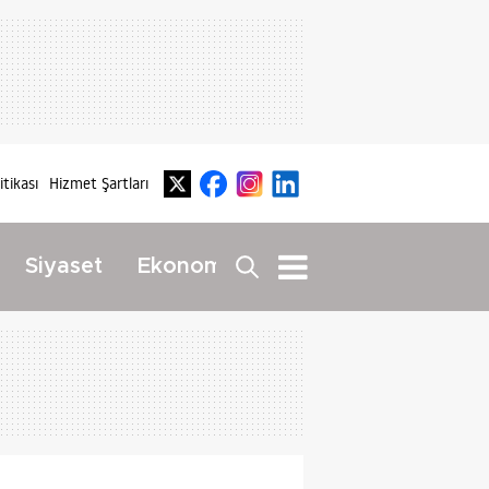
litikası
Hizmet Şartları
Dış
Siyaset
Ekonomi
Yaşam
Haberler