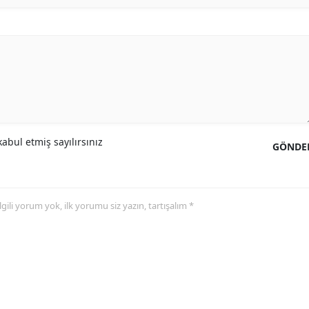
abul etmiş sayılırsınız
GÖNDE
 ilgili yorum yok, ilk yorumu siz yazın, tartışalım *