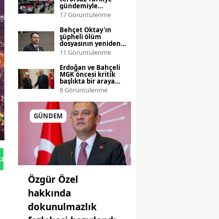
gündemiyle
toplanıyor
17 Görüntülenme
Behçet Oktay'ın
şüpheli ölüm
dosyasının yeniden
incelenmesi talebi
11 Görüntülenme
Bakanlığa taşınıyor
Erdoğan ve Bahçeli
MGK öncesi kritik
başlıkta bir araya
geliyor
8 Görüntülenme
GÜNDEM
tan Gönder
Özgür Özel
hakkında
dokunulmazlık
k