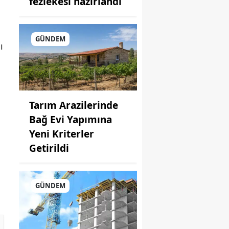
fezlekesi hazırlandı
GÜNDEM
ı
Tarım Arazilerinde
Bağ Evi Yapımına
Yeni Kriterler
Getirildi
GÜNDEM