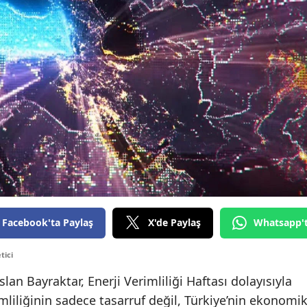
Facebook'ta Paylaş
X'de Paylaş
Whatsapp'
tici
slan Bayraktar, Enerji Verimliliği Haftası dolayısıyla
mliliğinin sadece tasarruf değil, Türkiye’nin ekonomi