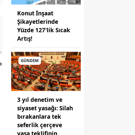
Konut İnşaat
Şikayetlerinde
Yüzde 127'lik Sıcak
Artış!
GÜNDEM
R
3 yıl denetim ve
siyaset yasağı: Silah
bırakanlara tek
seferlik çerçeve
yasa teklifinin