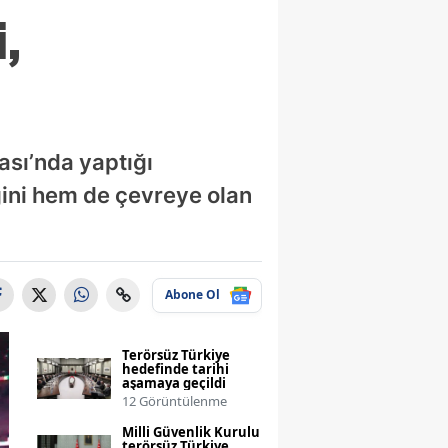
,
tası’nda yaptığı
ğini hem de çevreye olan
Abone Ol
Terörsüz Türkiye
hedefinde tarihi
aşamaya geçildi
12 Görüntülenme
Milli Güvenlik Kurulu
terörsüz Türkiye