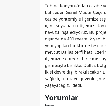
Tohma Kanyonu’ndan cazibe yö
bahseden Genel Müdür Çeçen: 
cazibe yöntemiyle ilçemize taş
içme suyu hattı döşemesi tam
havuzu inşa ediyoruz. Bu proje
dışında da 400 metrelik yeni b
yeni yapılan biriktirme tesisi
mevcut Dallas terfi hattı üzeri
ilçemizde entegre bir içme su
girmesiyle birlikte, Dallas bö
ikisi devre dışı bırakılacaktı
sağlıklı, temiz ve güvenli içm
yaşayacağız.” dedi.
Yorumlar
İsim*