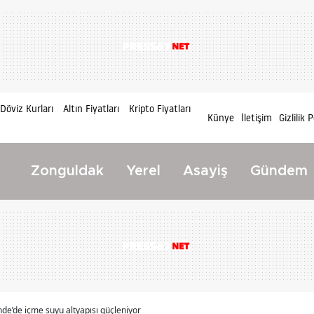
Döviz Kurları
Altın Fiyatları
Kripto Fiyatları
Künye
İletişim
Gizlilik P
Zonguldak
Yerel
Asayiş
Gündem
de’de içme suyu altyapısı güçleniyor