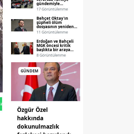
gündemiyle
toplanıyor
17 Görüntülenme
Behçet Oktay'ın
şüpheli ölüm
dosyasının yeniden
incelenmesi talebi
11 Görüntülenme
Bakanlığa taşınıyor
Erdoğan ve Bahçeli
MGK öncesi kritik
başlıkta bir araya
geliyor
8 Görüntülenme
GÜNDEM
tan Gönder
Özgür Özel
hakkında
dokunulmazlık