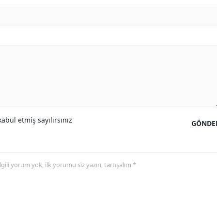
abul etmiş sayılırsınız
GÖNDE
 ilgili yorum yok, ilk yorumu siz yazın, tartışalım *