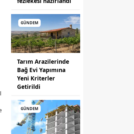
fezlekesi hazırlandı
GÜNDEM
Tarım Arazilerinde
Bağ Evi Yapımına
Yeni Kriterler
Getirildi
l
GÜNDEM
e