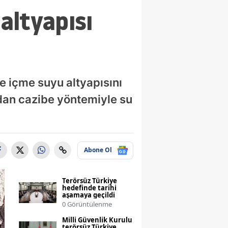
altyapısı
 içme suyu altyapısını
dan cazibe yöntemiyle su
Abone Ol
Terörsüz Türkiye
hedefinde tarihi
aşamaya geçildi
0 Görüntülenme
Milli Güvenlik Kurulu
terörsüz Türkiye