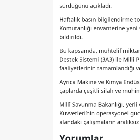
sürdüğünü açıkladı.
Haftalık basın bilgilendirme t
Komutanlığı envanterine yeni s
bildirildi.
Bu kapsamda, muhtelif miktar
Destek Sistemi (3A3) ile Millî
faaliyetlerinin tamamlandığı ve
Ayrıca Makine ve Kimya Endüstr
çaplarda çeşitli silah ve mühi
Millî Savunma Bakanlığı, yerli 
Kuvvetleri’nin operasyonel gü
alandaki çalışmaların aralıksız
Yorumlar