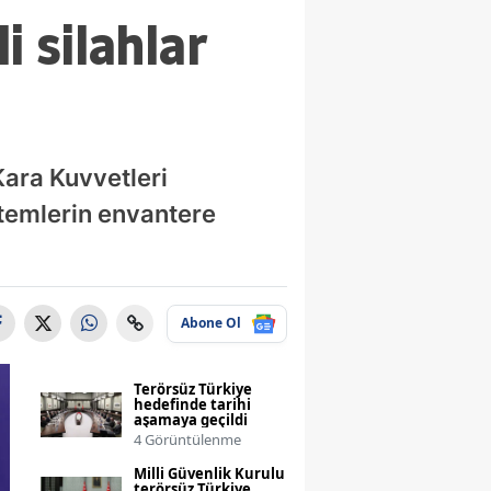
i silahlar
Kara Kuvvetleri
istemlerin envantere
Abone Ol
Terörsüz Türkiye
hedefinde tarihi
aşamaya geçildi
4 Görüntülenme
Milli Güvenlik Kurulu
terörsüz Türkiye