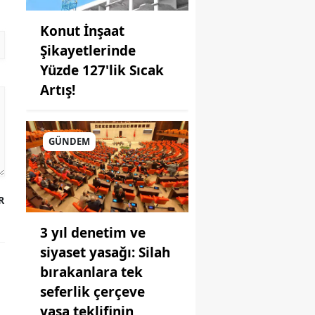
Konut İnşaat
Şikayetlerinde
Yüzde 127'lik Sıcak
Artış!
GÜNDEM
R
3 yıl denetim ve
siyaset yasağı: Silah
bırakanlara tek
seferlik çerçeve
yasa teklifinin