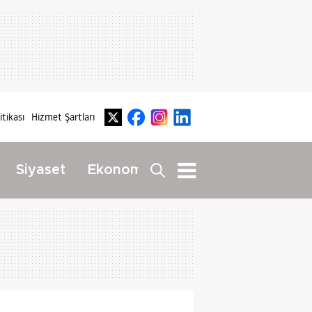
litikası
Hizmet Şartları
Dış
Siyaset
Ekonomi
Yaşam
Haberler