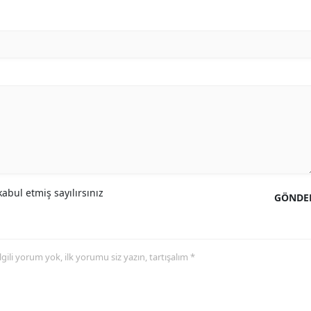
abul etmiş sayılırsınız
GÖNDE
 ilgili yorum yok, ilk yorumu siz yazın, tartışalım *