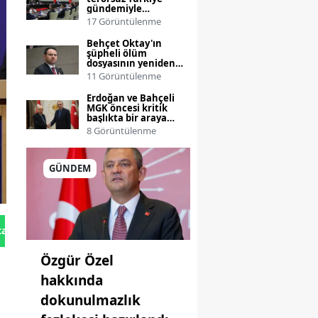
gündemiyle
toplanıyor
17 Görüntülenme
Behçet Oktay'ın
şüpheli ölüm
dosyasının yeniden
incelenmesi talebi
11 Görüntülenme
Bakanlığa taşınıyor
Erdoğan ve Bahçeli
MGK öncesi kritik
başlıkta bir araya
geliyor
8 Görüntülenme
GÜNDEM
tan Gönder
Özgür Özel
hakkında
dokunulmazlık
a