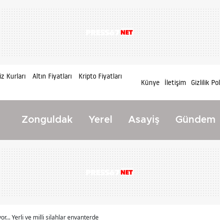
z Kurları
Altın Fiyatları
Kripto Fiyatları
Künye
İletişim
Gizlilik Po
Zonguldak
Yerel
Asayiş
Gündem
or... Yerli ve milli silahlar envanterde