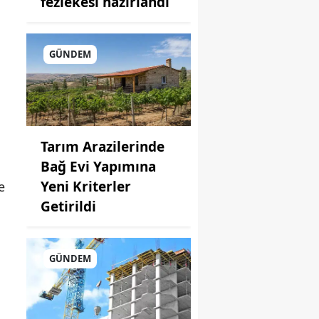
fezlekesi hazırlandı
GÜNDEM
Tarım Arazilerinde
Bağ Evi Yapımına
Yeni Kriterler
e
Getirildi
GÜNDEM