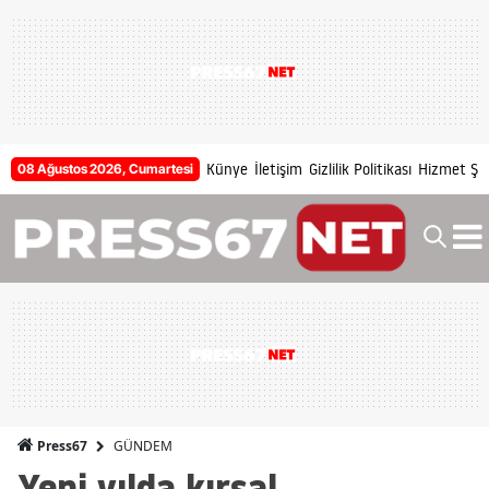
Künye
İletişim
Gizlilik Politikası
Hizmet Şar
08 Ağustos 2026, Cumartesi
GÜNDEM
Press67
Yeni yılda kırsal