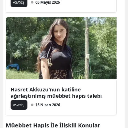
ASAYİŞ
05 Mayıs 2026
Hasret Akkuzu'nun katiline
ağırlaştırılmış müebbet hapis talebi
ASAYİŞ
15 Nisan 2026
Müebbet Hapis İle İlişkili Konular