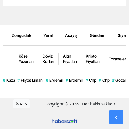
Zonguldak
Yerel
Asayiş
Gündem
Siyas
Köşe
Döviz
Altın
Kripto
Eczaneler
Yazarları
Kurları
Fiyatları
Fiyatları
#
Kaza
#
Fliyos Limanı
#
Erdemir
#
Erdemir
#
Chp
#
Chp
#
Gözaltı
RSS
Copyright © 2026 . Her hakkı saklıdır.