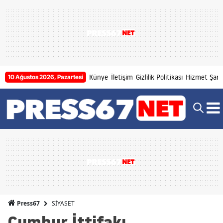
Künye
İletişim
Gizlilik Politikası
Hizmet Şartl
10 Ağustos 2026, Pazartesi
SİYASET
Press67
Cumhur İttifakı