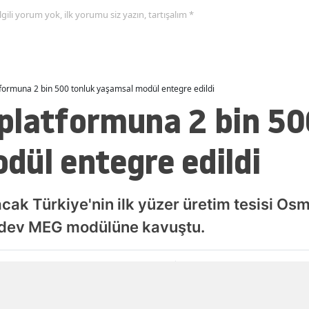
 ilgili yorum yok, ilk yorumu siz yazın, tartışalım *
ormuna 2 bin 500 tonluk yaşamsal modül entegre edildi
platformuna 2 bin 50
dül entegre edildi
ak Türkiye'nin ilk yüzer üretim tesisi Osm
n dev MEG modülüne kavuştu.
Yayınlanma
06 Ağustos 2026 - 23:11