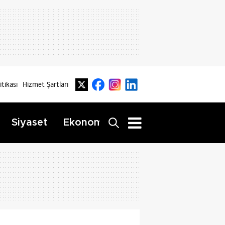
litikası
Hizmet Şartları
Dış
Siyaset
Ekonomi
Yaşam
Haberler