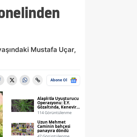
sonelinden
 yaşındaki Mustafa Uçar,
Abone Ol
Alaplı'da Uyuşturucu
Operasyonu: E.Y.
Gözaltında, Kenevir
ve Esrar Ele Geçirildi
114 Görüntülenme
Uzun Mehmet
Caminin bahçesi
panayıra döndü
47 Görüntülenme