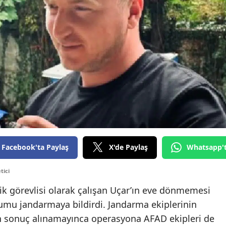
Facebook'ta Paylaş
X'de Paylaş
Whatsapp'
tici
lik görevlisi olarak çalışan Uçar’ın eve dönmemesi
rumu jandarmaya bildirdi. Jandarma ekiplerinin
n sonuç alınamayınca operasyona AFAD ekipleri de