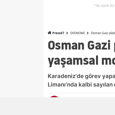
* Bu içerik ile
EKONOMİ
Osman Gazi platf
Press67
Osman Gazi 
yaşamsal mo
Karadeniz'de görev yapac
Limanı'nda kalbi sayıla
PRESS67 EKONOMİ
Ekonomi Editörü