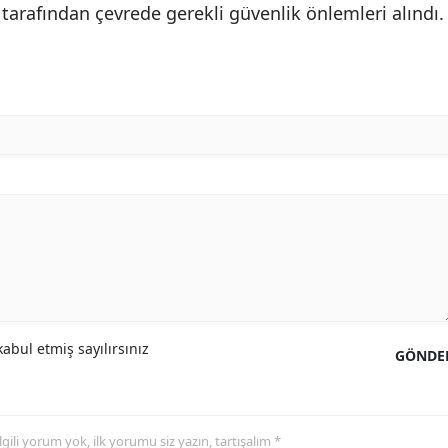
 tarafından çevrede gerekli güvenlik önlemleri alındı.
abul etmiş sayılırsınız
GÖNDE
 ilgili yorum yok, ilk yorumu siz yazın, tartışalım *