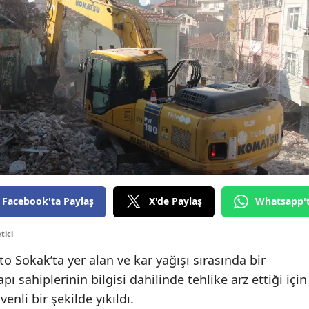
Facebook'ta Paylaş
X'de Paylaş
Whatsapp'
tici
o Sokak’ta yer alan ve kar yağışı sırasında bir
ı sahiplerinin bilgisi dahilinde tehlike arz ettiği için
enli bir şekilde yıkıldı.