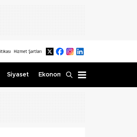
litikası
Hizmet Şartları
Dış
Siyaset
Ekonomi
Yaşam
Haberler