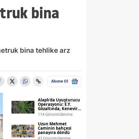
etruk bina
etruk bina tehlike arz
Abone Ol
Alaplı'da Uyuşturucu
Operasyonu: E.Y.
Gözaltında, Kenevir
ve Esrar Ele Geçirildi
114 Görüntülenme
Uzun Mehmet
Caminin bahçesi
panayıra döndü
47 Görüntülenme