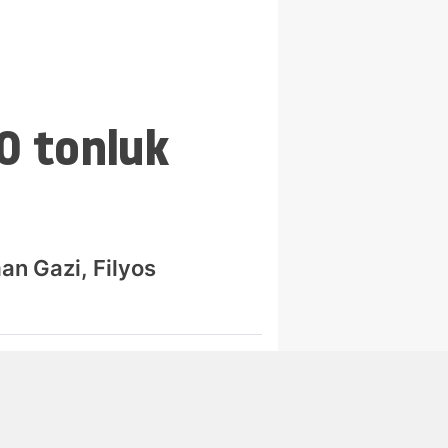
0 tonluk
an Gazi, Filyos
Abone Ol
Bayraktar, "2026
sonunda 8 milyon