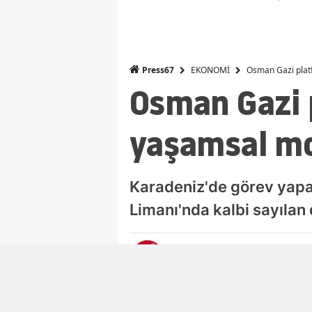
EKONOMİ
Osman Gazi platf
Press67
Osman Gazi 
yaşamsal mo
Karadeniz'de görev yapac
Limanı'nda kalbi sayıla
PRESS67 EKONOMİ
Ekonomi Editörü