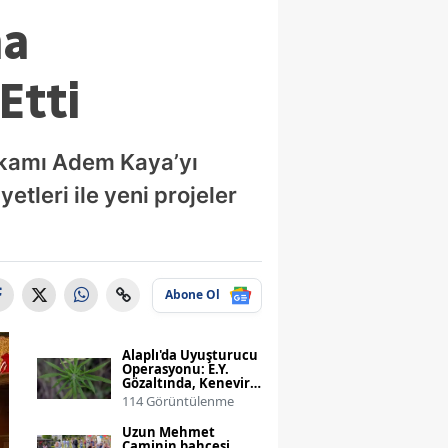
ma
Etti
kamı Adem Kaya’yı
etleri ile yeni projeler
Abone Ol
Alaplı'da Uyuşturucu
Operasyonu: E.Y.
Gözaltında, Kenevir
ve Esrar Ele Geçirildi
114 Görüntülenme
Uzun Mehmet
Caminin bahçesi