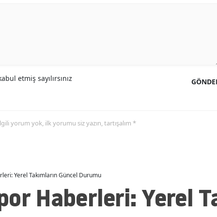
abul etmiş sayılırsınız
GÖNDE
 ilgili yorum yok, ilk yorumu siz yazın, tartışalım *
leri: Yerel Takımların Güncel Durumu
or Haberleri: Yerel T