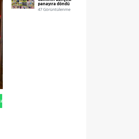
panayıra döndü
47 Görüntülenme
tan Gönder