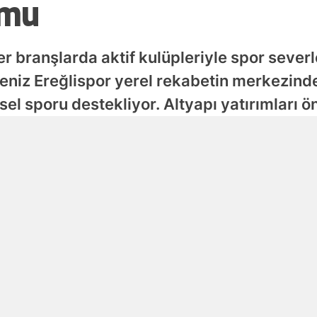
umu
r branşlarda aktif kulüpleriyle spor severler
niz Ereğlispor yerel rekabetin merkezinde
sel sporu destekliyor. Altyapı yatırımları 
Zonguldak
ınlanma
Güncellenme
ğustos 2026 - 12:44
07 Ağustos 2026 - 12:46
Haberleri