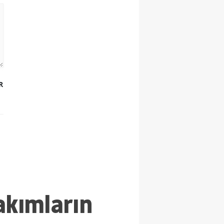
R
akımların