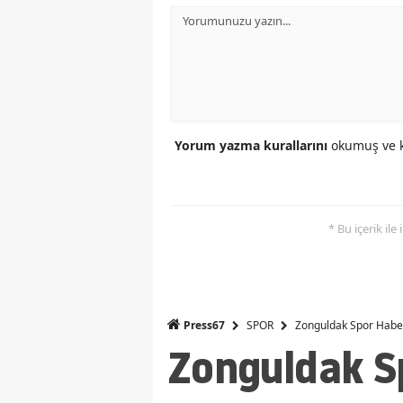
Yorum yazma kurallarını
okumuş ve k
* Bu içerik ile
SPOR
Zonguldak Spor Haber
Press67
Zonguldak Sp