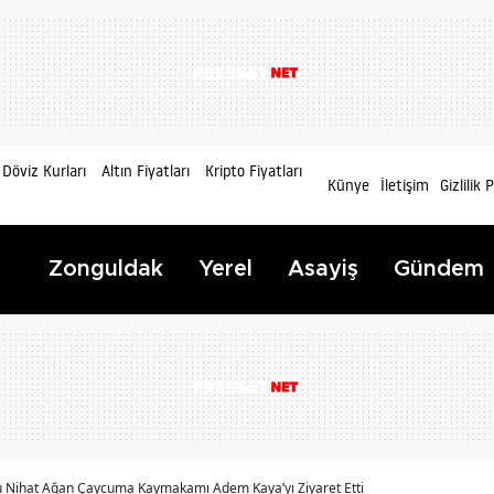
Döviz Kurları
Altın Fiyatları
Kripto Fiyatları
Künye
İletişim
Gizlilik 
Zonguldak
Yerel
Asayiş
Gündem
 Nihat Ağan Çaycuma Kaymakamı Adem Kaya’yı Ziyaret Etti