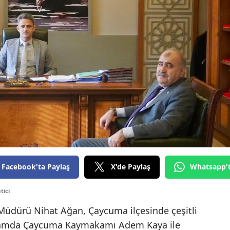
Facebook'ta Paylaş
X'de Paylaş
Whatsapp'
tici
Müdürü Nihat Ağan, Çaycuma ilçesinde çeşitli
samda Çaycuma Kaymakamı Adem Kaya ile