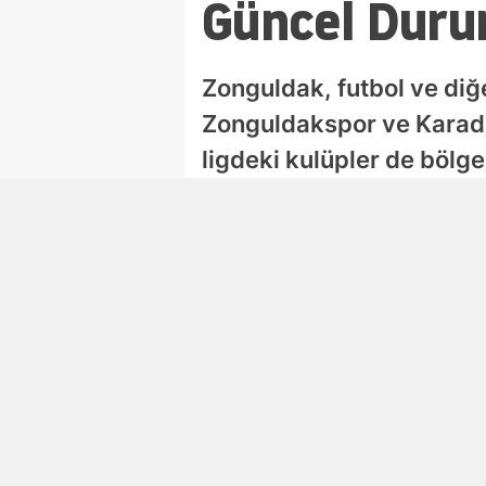
Güncel Dur
Zonguldak, futbol ve diğe
Zonguldakspor ve Karade
ligdeki kulüpler de bölge
PRESS67 SPOR
Yay
07 A
Kıdemli Yazar