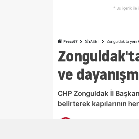
* Bu içerik ile
SİYASET
Zonguldak'ta yeni 
Press67
Zonguldak'ta
ve dayanışma
CHP Zonguldak İl Başkanl
belirterek kapılarının he
PRESS67 SİYASET
Ya
06
Siyaset Editörü