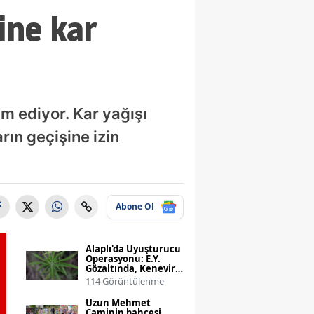
ine kar
m ediyor. Kar yağışı
rın geçişine izin
Abone Ol
Alaplı'da Uyuşturucu
Operasyonu: E.Y.
Gözaltında, Kenevir
ve Esrar Ele Geçirildi
114 Görüntülenme
Uzun Mehmet
Caminin bahçesi