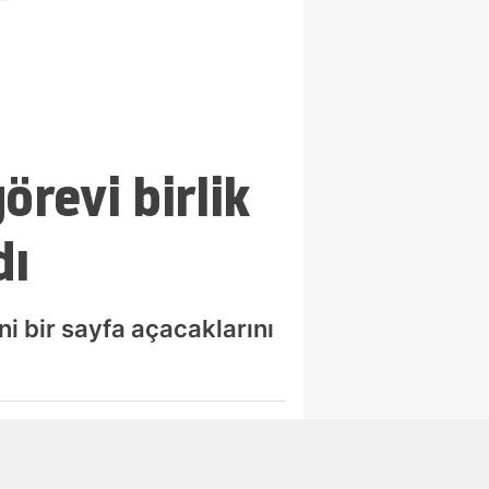
örevi birlik
dı
i bir sayfa açacaklarını
Abone Ol