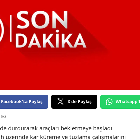
Facebook'ta Paylaş
X'de Paylaş
Whatsapp'
tici
inde durdurarak araçları bekletmeye başladı.
gah üzerinde kar küreme ve tuzlama çalışmalarını