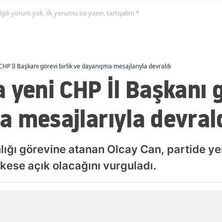
 ilgili yorum yok, ilk yorumu siz yazın, tartışalım *
CHP İl Başkanı görevi birlik ve dayanışma mesajlarıyla devraldı
 yeni CHP İl Başkanı g
 mesajlarıyla devral
ığı görevine atanan Olcay Can, partide yen
rkese açık olacağını vurguladı.
Zonguldak
yınlanma
Güncellenme
 Ağustos 2026 - 15:41
08 Ağustos 2026 - 13:28
Merkez