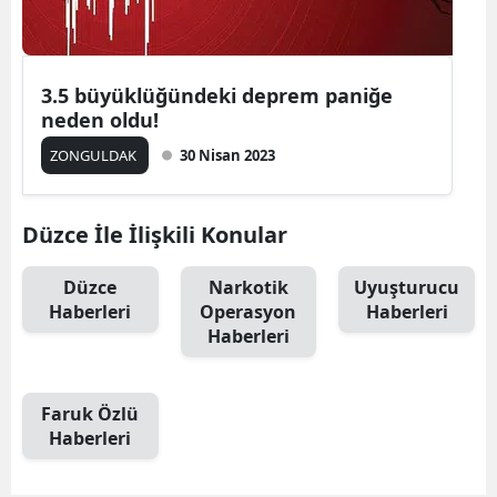
3.5 büyüklüğündeki deprem paniğe
neden oldu!
ZONGULDAK
30 Nisan 2023
Düzce İle İlişkili Konular
Düzce
Narkotik
Uyuşturucu
Haberleri
Operasyon
Haberleri
Haberleri
Faruk Özlü
Haberleri