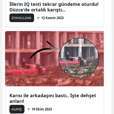
İllerin IQ testi tekrar gündeme oturdu!
Düzce'de ortalık karıştı...
ZONGULDAK
12 Kasım 2023
Karısı ile arkadaşını bastı.. İşte dehşet
anları!
ASAYİŞ
19 Ekim 2023