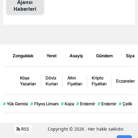
Ajansı
Haberleri
Zonguldak
Yerel
Asayiş
Gündem
Siyas
Köşe
Döviz
Altın
Kripto
Eczaneler
Yazarları
Kurları
Fiyatları
Fiyatları
#
Yük Gemisi
#
Fliyos Limanı
#
Kaza
#
Erdemir
#
Erdemir
#
Çelik
#
RSS
Copyright © 2026 . Her hakkı saklıdır.