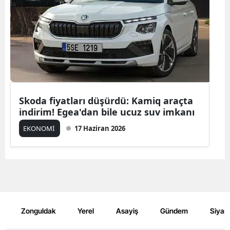
Skoda fiyatları düşürdü: Kamiq araçta
indirim! Egea'dan bile ucuz suv imkanı
EKONOMİ
17 Haziran 2026
Zonguldak
Yerel
Asayiş
Gündem
Siyas