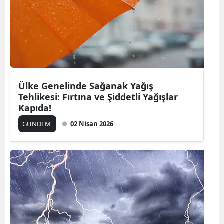
Ülke Genelinde Sağanak Yağış
Tehlikesi: Fırtına ve Şiddetli Yağışlar
Kapıda!
GÜNDEM
02 Nisan 2026