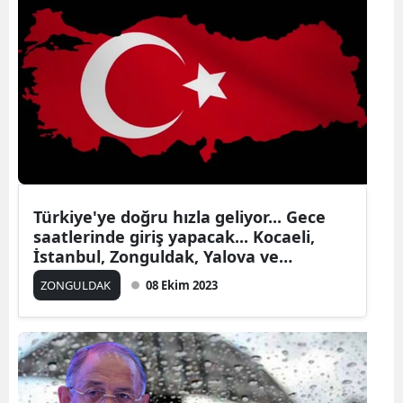
Türkiye'ye doğru hızla geliyor... Gece
saatlerinde giriş yapacak... Kocaeli,
İstanbul, Zonguldak, Yalova ve
Bursa'da pazartesi sabahı kalkacaklar
ZONGULDAK
08 Ekim 2023
dikkat