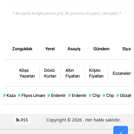
* Bu içerik ile ilgili yorum yok, ilk yorumu siz yazın, tartışalım *
Zonguldak
Yerel
Asayiş
Gündem
Siyas
Köşe
Döviz
Altın
Kripto
Eczaneler
Yazarları
Kurları
Fiyatları
Fiyatları
#
Kaza
#
Fliyos Limanı
#
Erdemir
#
Erdemir
#
Chp
#
Chp
#
Gözaltı
RSS
Copyright © 2026 . Her hakkı saklıdır.