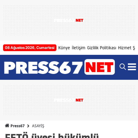
Künye
İletişim
Gizlilik Politikası
Hizmet Şar
08 Ağustos 2026, Cumartesi
ASAYİŞ
Press67
FETÖ üyesi hükümlü