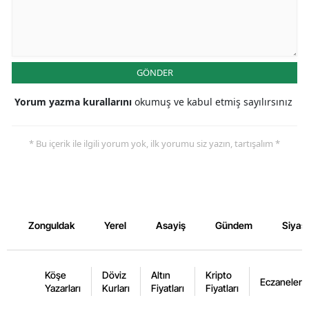
GÖNDER
Yorum yazma kurallarını
okumuş ve kabul etmiş sayılırsınız
* Bu içerik ile ilgili yorum yok, ilk yorumu siz yazın, tartışalım *
Zonguldak
Yerel
Asayiş
Gündem
Siyas
Köşe
Döviz
Altın
Kripto
Eczaneler
Yazarları
Kurları
Fiyatları
Fiyatları