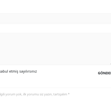
abul etmiş sayılırsınız
GÖNDE
 ilgili yorum yok, ilk yorumu siz yazın, tartışalım *