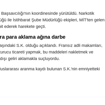
Başsavcılığı'nın koordinesinde yürütüldü. Narkotik
ü ile İstihbarat Şube Müdürlüğü ekipleri, MİT'ten gelen
pit ederek harekete geçti.
ara para aklama ağına darbe
aşındaki S.K. olduğu açıklandı. Fransız adli makamları,
şturucu ticareti yapmak, bu maddeleri nakletmek ve
ışı geliri aklamakla suçluyordu.
luslararası aranma kaydı bulunan S.K.'nin emniyetteki