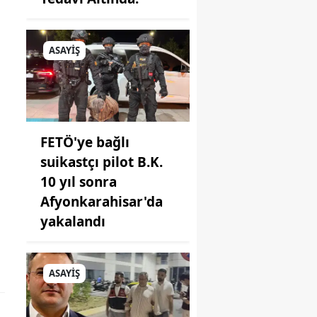
ASAYİŞ
FETÖ'ye bağlı
suikastçı pilot B.K.
10 yıl sonra
Afyonkarahisar'da
yakalandı
ASAYİŞ