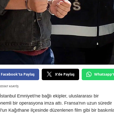
Facebook'ta Paylaş
X'de Paylaş
Whatsapp'
RESS67 ASAYİŞ
 İstanbul Emniyeti'ne bağlı ekipler, uluslararası bir
nemli bir operasyona imza attı. Fransa'nın uzun süredir
l'un Kağıthane ilçesinde düzenlenen film gibi bir baskınl