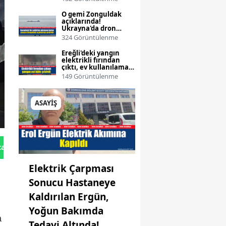
O gemi Zonguldak
açıklarında!
Ukrayna'da dron
saldırısına uğramıştı
324 Görüntülenme
Ereğli'deki yangın
elektrikli fırından
çıktı, ev kullanılamaz
hale geldi!
149 Görüntülenme
ASAYİŞ
tan Gönder
Elektrik Çarpması
Sonucu Hastaneye
Kaldırılan Ergün,
Yoğun Bakımda
a
Tedavi Altında!