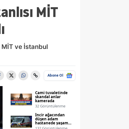
anlısı MİT
ı
 MİT ve İstanbul
Abone Ol
Cami tuvaletinde
skandal anlar
kamerada
32 Görüntülenme
İncir ağacından
düşen adam
hastanede yaşam
mücadelesi veriyor
132 Görüntülenme