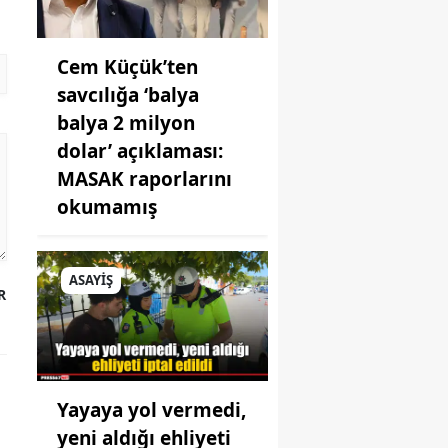
Cem Küçük’ten
savcılığa ‘balya
balya 2 milyon
dolar’ açıklaması:
MASAK raporlarını
okumamış
ASAYİŞ
R
Yayaya yol vermedi,
yeni aldığı ehliyeti