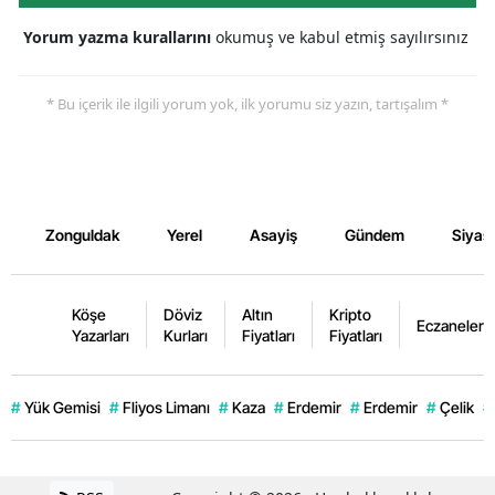
Yorum yazma kurallarını
okumuş ve kabul etmiş sayılırsınız
* Bu içerik ile ilgili yorum yok, ilk yorumu siz yazın, tartışalım *
Zonguldak
Yerel
Asayiş
Gündem
Siyas
Köşe
Döviz
Altın
Kripto
Eczaneler
Yazarları
Kurları
Fiyatları
Fiyatları
#
Yük Gemisi
#
Fliyos Limanı
#
Kaza
#
Erdemir
#
Erdemir
#
Çelik
#