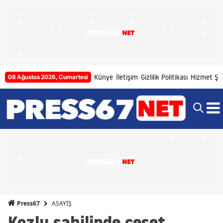
Künye
İletişim
Gizlilik Politikası
Hizmet Şar
08 Ağustos 2026, Cumartesi
ASAYİŞ
Press67
Kozlu sahilinde ceset