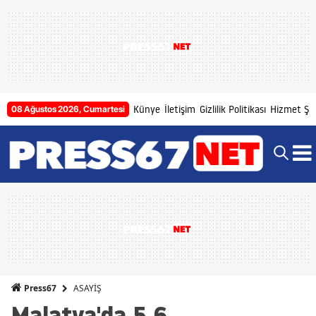
Künye
İletişim
Gizlilik Politikası
Hizmet Şar
08 Ağustos 2026, Cumartesi
ASAYİŞ
Press67
Malatya'da 5.6