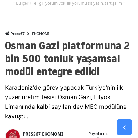
* Bu içerik ile ilgili yorum yok, ilk yorumu siz yazın, tartışalım *
EKONOMİ
Press67
Osman Gazi platformuna 2
bin 500 tonluk yaşamsal
modül entegre edildi
Karadeniz'de görev yapacak Türkiye'nin ilk
yüzer üretim tesisi Osman Gazi, Filyos
Limanı'nda kalbi sayılan dev MEG modülüne
kavuştu.
PRESS67 EKONOMİ
Yayınlanma