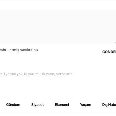
abul etmiş sayılırsınız
GÖNDE
 ilgili yorum yok, ilk yorumu siz yazın, tartışalım *
Gündem
Siyaset
Ekonomi
Yaşam
Dış Habe