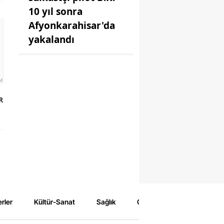
10 yıl sonra
Afyonkarahisar'da
yakalandı
R
rler
Kültür-Sanat
Sağlık
Çevre
Spor
Eğ