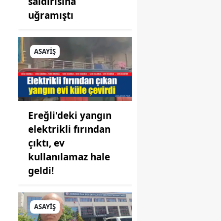
saldırısına
uğramıştı
ASAYİŞ
Ereğli'deki yangın
elektrikli fırından
çıktı, ev
kullanılamaz hale
geldi!
ASAYİŞ