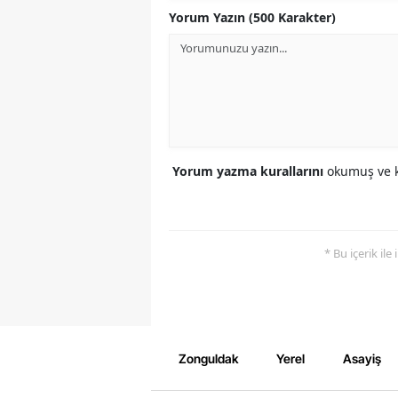
Yorum Yazın (500 Karakter)
Yorum yazma kurallarını
okumuş ve k
* Bu içerik ile
Zonguldak
Yerel
Asayiş