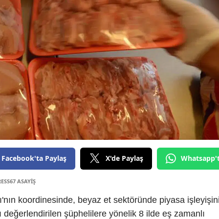
Facebook'ta Paylaş
X'de Paylaş
Whatsapp'
RESS67 ASAYİŞ
'nın koordinesinde, beyaz et sektöründe piyasa işleyişin
değerlendirilen şüphelilere yönelik 8 ilde eş zamanlı