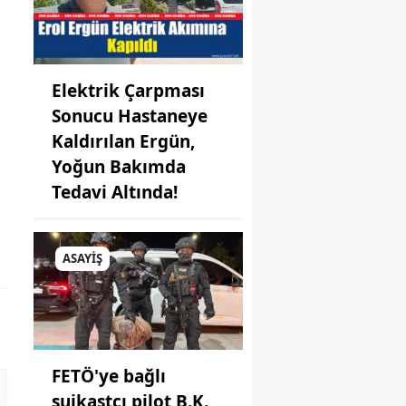
Elektrik Çarpması
Sonucu Hastaneye
Kaldırılan Ergün,
Yoğun Bakımda
Tedavi Altında!
ASAYİŞ
FETÖ'ye bağlı
suikastçı pilot B.K.