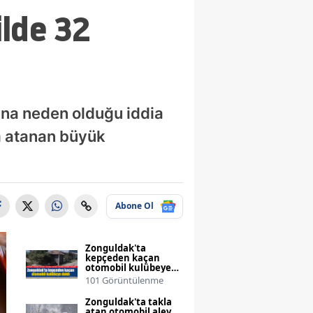
ilde 32
rına neden olduğu iddia
m atanan büyük
Abone Ol
Zonguldak'ta
kepçeden kaçan
otomobil kulübeye
daldı
101 Görüntülenme
Zonguldak'ta takla
atan otomobil alev