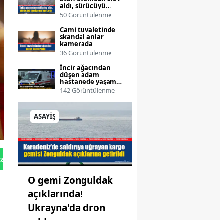
aldı, sürücüyü
jandarma kurtardı
50 Görüntülenme
Cami tuvaletinde
skandal anlar
kamerada
36 Görüntülenme
İncir ağacından
düşen adam
hastanede yaşam
mücadelesi veriyor
142 Görüntülenme
ASAYİŞ
tan Gönder
O gemi Zonguldak
açıklarında!
i
Ukrayna'da dron