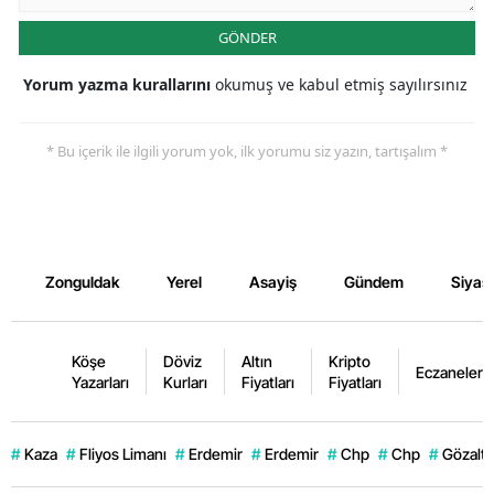
GÖNDER
Yorum yazma kurallarını
okumuş ve kabul etmiş sayılırsınız
* Bu içerik ile ilgili yorum yok, ilk yorumu siz yazın, tartışalım *
Zonguldak
Yerel
Asayiş
Gündem
Siyas
Köşe
Döviz
Altın
Kripto
Eczaneler
Yazarları
Kurları
Fiyatları
Fiyatları
#
Kaza
#
Fliyos Limanı
#
Erdemir
#
Erdemir
#
Chp
#
Chp
#
Gözaltı