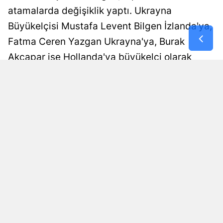
atamalarda değişiklik yaptı. Ukrayna
Büyükelçisi Mustafa Levent Bilgen İzlanda'ya,
Fatma Ceren Yazgan Ukrayna'ya, Burak
Akçapar ise Hollanda'ya büyükelçi olarak
atandı. Yeni görevler Resmi Gazete'de
yayımlandı ve güven mektubu sunulacak.
PRESS67 HABER MERKEZİ
Yayınlanma
09 Ağustos 2026 - 10:14
İmtiyaz Sahibi