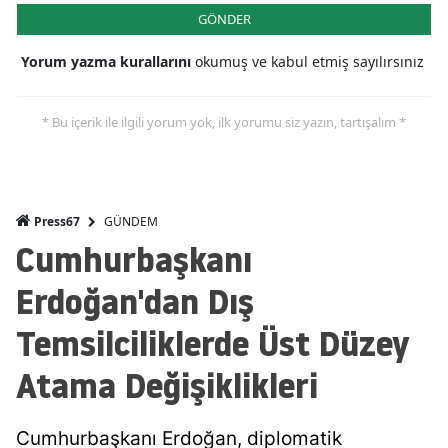
GÖNDER
Yorum yazma kurallarını
okumuş ve kabul etmiş sayılırsınız
* Bu içerik ile ilgili yorum yok, ilk yorumu siz yazın, tartışalım *
GÜNDEM
Press67
Cumhurbaşkanı
Erdoğan'dan Dış
Temsilciliklerde Üst Düzey
Atama Değişiklikleri
Cumhurbaşkanı Erdoğan, diplomatik