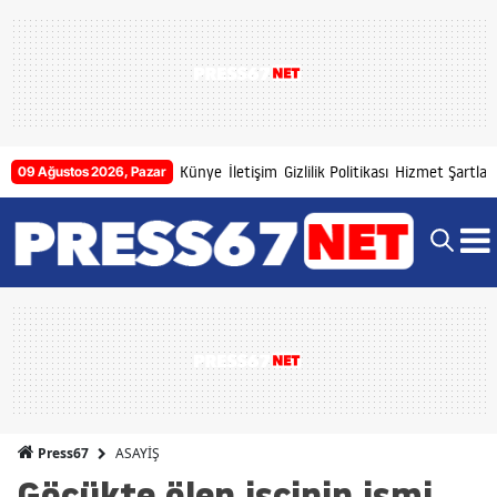
Künye
İletişim
Gizlilik Politikası
Hizmet Şartları
09 Ağustos 2026, Pazar
ASAYİŞ
Press67
Göçükte ölen işçinin ismi