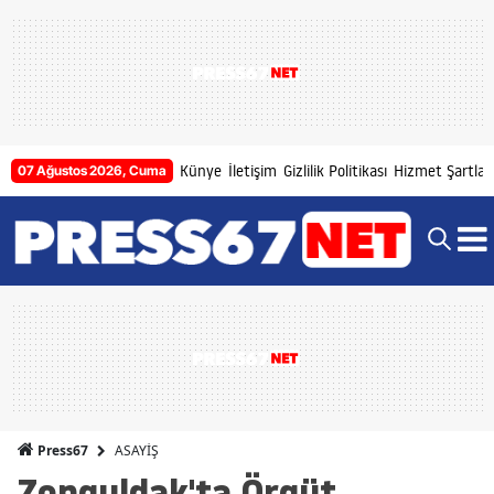
Künye
İletişim
Gizlilik Politikası
Hizmet Şartları
07 Ağustos 2026, Cuma
ASAYİŞ
Press67
Zonguldak'ta Örgüt