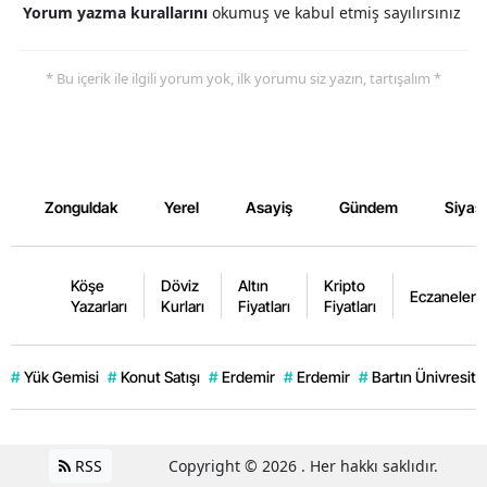
Yorum yazma kurallarını
okumuş ve kabul etmiş sayılırsınız
* Bu içerik ile ilgili yorum yok, ilk yorumu siz yazın, tartışalım *
Zonguldak
Yerel
Asayiş
Gündem
Siyas
Köşe
Döviz
Altın
Kripto
Eczaneler
Yazarları
Kurları
Fiyatları
Fiyatları
#
Yük Gemisi
#
Konut Satışı
#
Erdemir
#
Erdemir
#
Bartın Ünivresite
RSS
Copyright © 2026 . Her hakkı saklıdır.