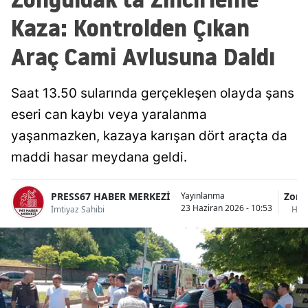
Kaza: Kontrolden Çıkan
Araç Cami Avlusuna Daldı
Saat 13.50 sularında gerçekleşen olayda şans
eseri can kaybı veya yaralanma
yaşanmazken, kazaya karışan dört araçta da
maddi hasar meydana geldi.
PRESS67 HABER MERKEZİ
Zong
Yayınlanma
23 Haziran 2026 - 10:53
İmtiyaz Sahibi
Habe