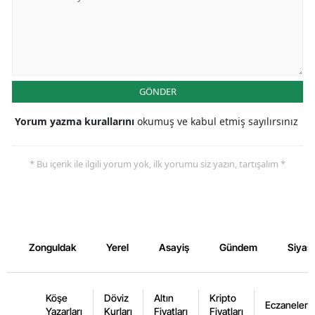
GÖNDER
Yorum yazma kurallarını
okumuş ve kabul etmiş sayılırsınız
* Bu içerik ile ilgili yorum yok, ilk yorumu siz yazın, tartışalım *
Zonguldak
Yerel
Asayiş
Gündem
Siyas
Köşe
Döviz
Altın
Kripto
Eczaneler
Yazarları
Kurları
Fiyatları
Fiyatları