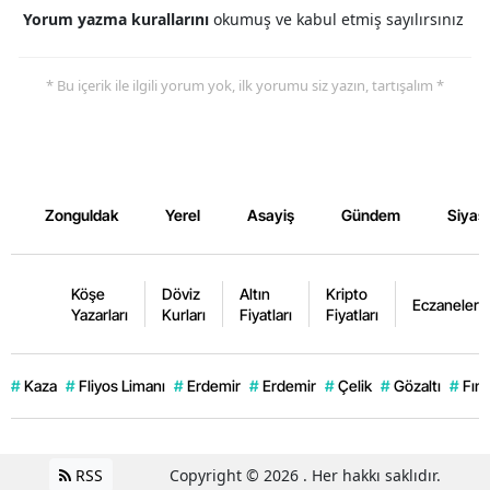
Yorum yazma kurallarını
okumuş ve kabul etmiş sayılırsınız
* Bu içerik ile ilgili yorum yok, ilk yorumu siz yazın, tartışalım *
Zonguldak
Yerel
Asayiş
Gündem
Siyas
Köşe
Döviz
Altın
Kripto
Eczaneler
Yazarları
Kurları
Fiyatları
Fiyatları
#
Kaza
#
Fliyos Limanı
#
Erdemir
#
Erdemir
#
Çelik
#
Gözaltı
#
Fınd
RSS
Copyright © 2026 . Her hakkı saklıdır.