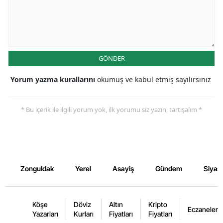
GÖNDER
Yorum yazma kurallarını
okumuş ve kabul etmiş sayılırsınız
* Bu içerik ile ilgili yorum yok, ilk yorumu siz yazın, tartışalım *
Zonguldak
Yerel
Asayiş
Gündem
Siyas
Köşe
Döviz
Altın
Kripto
Eczaneler
Yazarları
Kurları
Fiyatları
Fiyatları