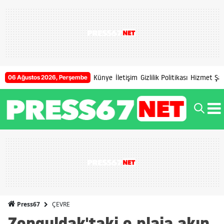
Künye
İletişim
Gizlilik Politikası
Hizmet Şart
06 Ağustos 2026, Perşembe
ÇEVRE
Press67
Zonguldak'taki o plaja akın