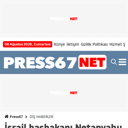
Künye
İletişim
Gizlilik Politikası
Hizmet Şar
08 Ağustos 2026, Cumartesi
DIŞ HABERLER
Press67
İsrail başbakanı Netanyahu