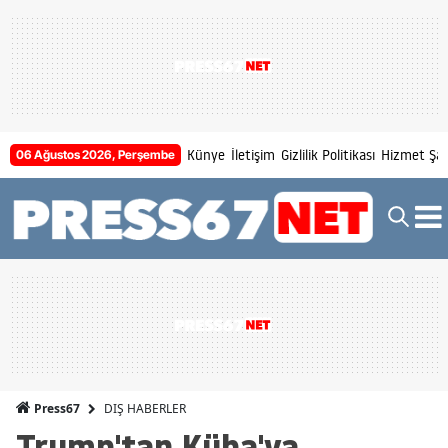
Künye
İletişim
Gizlilik Politikası
Hizmet Şart
06 Ağustos 2026, Perşembe
DIŞ HABERLER
Press67
Trump'tan Küba'ya