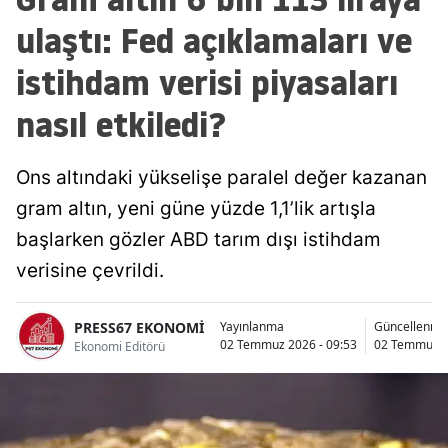
ulaştı: Fed açıklamaları ve
istihdam verisi piyasaları
nasıl etkiledi?
Ons altındaki yükselişe paralel değer kazanan
gram altın, yeni güne yüzde 1,1’lik artışla
başlarken gözler ABD tarım dışı istihdam
verisine çevrildi.
PRESS67 EKONOMİ
Yayınlanma
Güncellenme
02 Temmuz 2026 - 09:53
02 Temmuz 2
Ekonomi Editörü