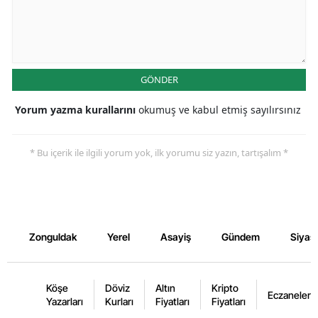
GÖNDER
Yorum yazma kurallarını
okumuş ve kabul etmiş sayılırsınız
* Bu içerik ile ilgili yorum yok, ilk yorumu siz yazın, tartışalım *
Zonguldak
Yerel
Asayiş
Gündem
Siyas
Köşe
Döviz
Altın
Kripto
Eczaneler
Yazarları
Kurları
Fiyatları
Fiyatları