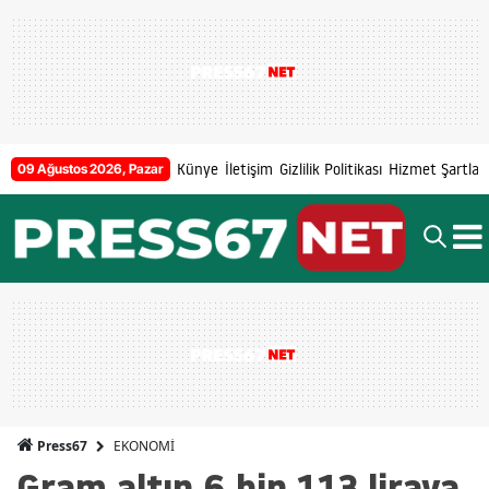
Künye
İletişim
Gizlilik Politikası
Hizmet Şartları
09 Ağustos 2026, Pazar
EKONOMİ
Press67
Gram altın 6 bin 113 liraya