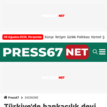
Künye
İletişim
Gizlilik Politikası
Hizmet Şart
06 Ağustos 2026, Perşembe
EKONOMİ
Press67
Türkiye'de bankacılık devi