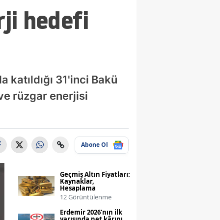
ji hedefi
 katıldığı 31'inci Bakü
ve rüzgar enerjisi
Abone Ol
Geçmiş Altın Fiyatları:
Kaynaklar,
Hesaplama
12 Görüntülenme
Erdemir 2026'nın ilk
yarısında net kârını