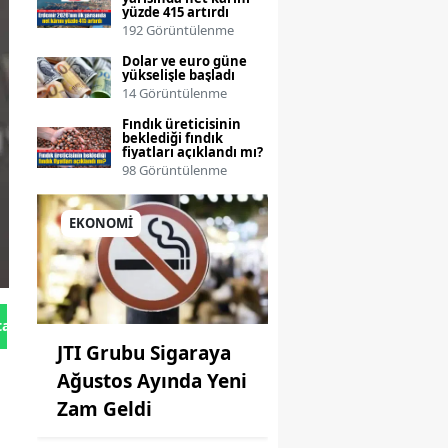
yüzde 415 artırdı
192 Görüntülenme
Dolar ve euro güne
yükselişle başladı
14 Görüntülenme
Fındık üreticisinin
beklediği fındık
fiyatları açıklandı mı?
98 Görüntülenme
EKONOMİ
tan Gönder
JTI Grubu Sigaraya
Ağustos Ayında Yeni
Zam Geldi