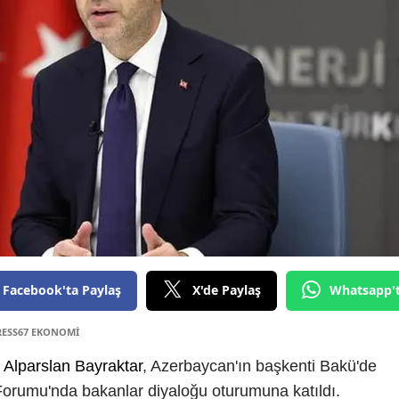
Facebook'ta Paylaş
X'de Paylaş
Whatsapp'
RESS67 EKONOMİ
ı
Alparslan Bayraktar
, Azerbaycan'ın başkenti Bakü'de
Forumu'nda bakanlar diyaloğu oturumuna katıldı.