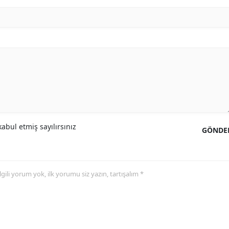
abul etmiş sayılırsınız
GÖNDE
 ilgili yorum yok, ilk yorumu siz yazın, tartışalım *