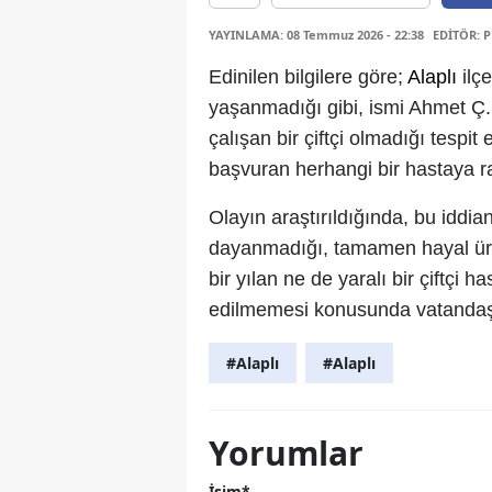
YAYINLAMA: 08 Temmuz 2026 - 22:38
EDİTÖR: 
Edinilen bilgilere göre;
Alaplı
ilç
yaşanmadığı gibi, ismi Ahmet Ç.
çalışan bir çiftçi olmadığı tespit
başvuran herhangi bir hastaya r
Olayın araştırıldığında, bu iddi
dayanmadığı, tamamen hayal ürün
bir yılan ne de yaralı bir çiftçi ha
edilmemesi konusunda vatandaşl
#Alaplı
#Alaplı
Yorumlar
İsim*