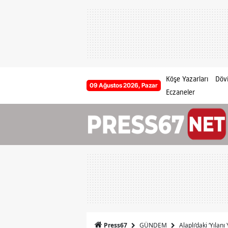
Köşe Yazarları
Dövi
09 Ağustos 2026, Pazar
Eczaneler
GÜNDEM
Alaplı’daki ‘Yılanı
Press67