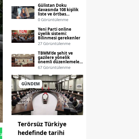
Gülistan Doku
davasında 108 kişilik
liste ve örtbas
iddialarıyla
0 Görüntülenme
operasyonlar
genişliyor
Yeni Parti online
üyelik sistemi:
Bilinmesi gerekenler
27 Görüntülenme
TBMM'de şehit ve
gazilere yönelik
önemli düzenlemeler
görüşülüyor
67 Görüntülenme
GÜNDEM
Terörsüz Türkiye
hedefinde tarihi
tan Gönder