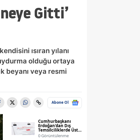
neye Gitti’
kendisini ısıran yılanı
 uydurma olduğu ortaya
nık beyanı veya resmi
Abone Ol
Cumhurbaşkanı
Erdoğan'dan Dış
Temsilciliklerde Üst
Düzey Atama
0 Görüntülenme
Değişiklikleri