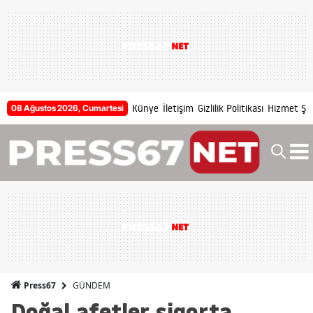
Künye
İletişim
Gizlilik Politikası
Hizmet Şar
08 Ağustos 2026, Cumartesi
GÜNDEM
Press67
Doğal afetler sigorta