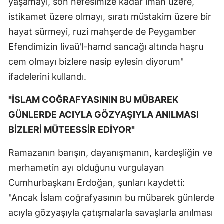
yaşamayı, son nefesimize kadar iman üzere,
istikamet üzere olmayı, sıratı müstakim üzere bir
hayat sürmeyi, ruzi mahşerde de Peygamber
Efendimizin livaü'l-hamd sancağı altında haşru
cem olmayı bizlere nasip eylesin diyorum"
ifadelerini kullandı.
"İSLAM COĞRAFYASININ BU MÜBAREK
GÜNLERDE ACIYLA GÖZYAŞIYLA ANILMASI
BİZLERİ MÜTEESSİR EDİYOR"
Ramazanın barışın, dayanışmanın, kardeşliğin ve
merhametin ayı olduğunu vurgulayan
Cumhurbaşkanı Erdoğan, şunları kaydetti:
"Ancak İslam coğrafyasının bu mübarek günlerde
acıyla gözyaşıyla çatışmalarla savaşlarla anılması