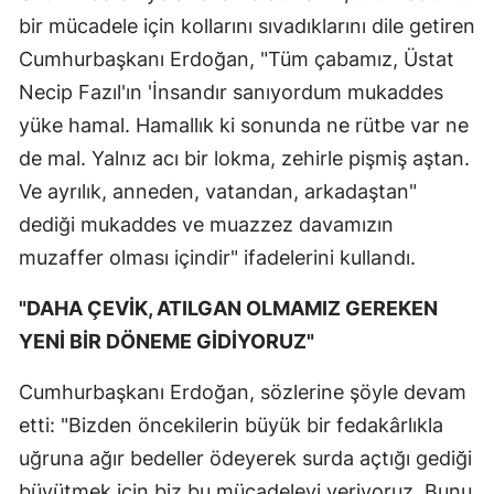
bir mücadele için kollarını sıvadıklarını dile getiren
Cumhurbaşkanı Erdoğan, "Tüm çabamız, Üstat
Necip Fazıl'ın 'İnsandır sanıyordum mukaddes
yüke hamal. Hamallık ki sonunda ne rütbe var ne
de mal. Yalnız acı bir lokma, zehirle pişmiş aştan.
Ve ayrılık, anneden, vatandan, arkadaştan"
dediği mukaddes ve muazzez davamızın
muzaffer olması içindir" ifadelerini kullandı.
"DAHA ÇEVİK, ATILGAN OLMAMIZ GEREKEN
YENİ BİR DÖNEME GİDİYORUZ"
Cumhurbaşkanı Erdoğan, sözlerine şöyle devam
etti: "Bizden öncekilerin büyük bir fedakârlıkla
uğruna ağır bedeller ödeyerek surda açtığı gediği
büyütmek için biz bu mücadeleyi veriyoruz. Bunu