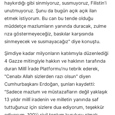
haykırdığı gibi sinmiyoruz, susmuyoruz, Filistin'i
unutmuyoruz. Şunu da bugün açık açık ilan
etmek istiyorum. Bu can bu tende olduğu
müddetçe mazlumların yanında duracak, zulme
rıza göstermeyeceğiz, baskılar karşısında
sinmeyecek ve susmayacağız" diye konuştu.
Şimdiye kadar milyonların katılımıyla düzenlediği
4 Gazze mitingiyle hakkın ve haklının tarafında
duran Millî İrade Platformu'nu tebrik ederek,
"Cenabı Allah sizlerden razı olsun" diyen
Cumhurbaşkanı Erdoğan, şunları kaydetti:
"Sadece mazlum ve müstazafların değil yaklaşık
13 yıldır millî iradenin ve milletin yanında saf
tuttuğunuz için sizlere dua ediyorum, teşekkür
ediyorum. 100'ü sivil toplum kuruluşu olmak