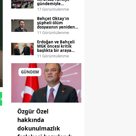
gündemiyle
toplanıyor
17 Görüntülenme
Behçet Oktay'ın
şüpheli ölüm
dosyasının yeniden
incelenmesi talebi
11 Görüntülenme
Bakanlığa taşınıyor
Erdoğan ve Bahçeli
MGK öncesi kritik
başlıkta bir araya
geliyor
11 Görüntülenme
GÜNDEM
tan Gönder
Özgür Özel
hakkında
dokunulmazlık