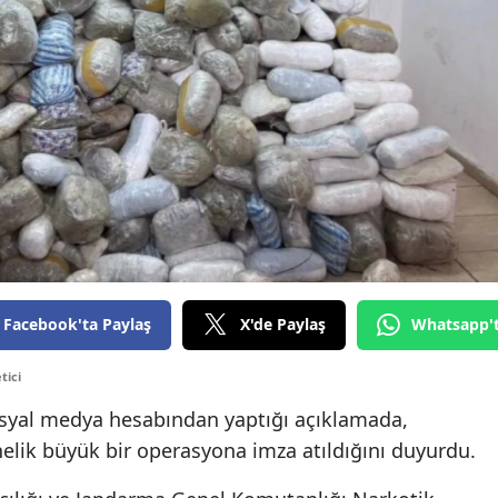
Facebook'ta Paylaş
X'de Paylaş
Whatsapp'
tici
 sosyal medya hesabından yaptığı açıklamada,
önelik büyük bir operasyona imza atıldığını duyurdu.