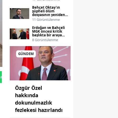
Behçet Oktay'ın
şüpheli ölüm
dosyasının yeniden
incelenmesi talebi
11 Görüntülenme
Bakanlığa taşınıyor
Erdoğan ve Bahçeli
MGK öncesi kritik
başlıkta bir araya
geliyor
8 Görüntülenme
GÜNDEM
tan Gönder
Özgür Özel
hakkında
dokunulmazlık
fezlekesi hazırlandı