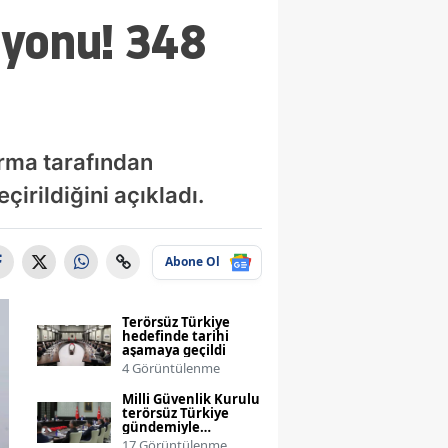
syonu! 348
arma tarafından
rildiğini açıkladı.
Abone Ol
Terörsüz Türkiye
hedefinde tarihi
aşamaya geçildi
4 Görüntülenme
Milli Güvenlik Kurulu
terörsüz Türkiye
gündemiyle
toplanıyor
17 Görüntülenme