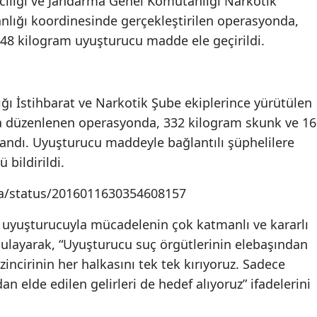
ılığı ve Jandarma Genel Komutanlığı Narkotik
nlığı koordinesinde gerçekleştirilen operasyonda,
48 kilogram uyuşturucu madde ele geçirildi.
ğı İstihbarat ve Narkotik Şube ekiplerince yürütülen
da düzenlenen operasyonda, 332 kilogram skunk ve 16
ndı. Uyuşturucu maddeyle bağlantılı şüphelilere
bildirildi.
aya/status/2016011630354608157
 uyuşturucuyla mücadelenin çok katmanlı ve kararlı
gulayarak, “Uyuşturucu suç örgütlerinin elebaşından
zincirinin her halkasını tek tek kırıyoruz. Sadece
n elde edilen gelirleri de hedef alıyoruz” ifadelerini