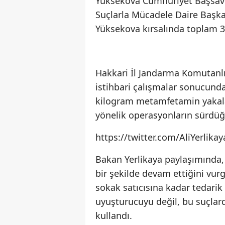
Yüksekova Cumhuriyet Başsavc
Suçlarla Mücadele Daire Başka
Yüksekova kırsalında toplam 3
Hakkari İl Jandarma Komutanlı
istihbari çalışmalar sonucun
kilogram metamfetamin yakala
yönelik operasyonların sürdüğü 
https://twitter.com/AliYerlik
Bakan Yerlikaya paylaşımında,
bir şekilde devam ettiğini vur
sokak satıcısına kadar tedarik 
uyuşturucuyu değil, bu suçlarda
kullandı.