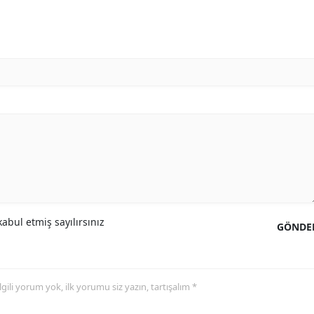
abul etmiş sayılırsınız
GÖNDE
 ilgili yorum yok, ilk yorumu siz yazın, tartışalım *