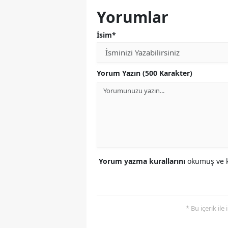
Yorumlar
İsim*
Yorum Yazın (500 Karakter)
Yorum yazma kurallarını
okumuş ve k
* Bu içerik ile