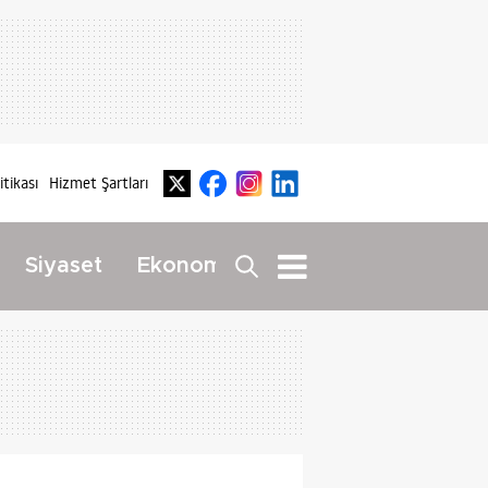
litikası
Hizmet Şartları
Dış
Siyaset
Ekonomi
Yaşam
Haberler