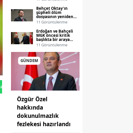
Behçet Oktay'ın
şüpheli ölüm
dosyasının yeniden
incelenmesi talebi
11 Görüntülenme
Bakanlığa taşınıyor
Erdoğan ve Bahçeli
MGK öncesi kritik
başlıkta bir araya
geliyor
11 Görüntülenme
GÜNDEM
tan Gönder
Özgür Özel
hakkında
dokunulmazlık
fezlekesi hazırlandı