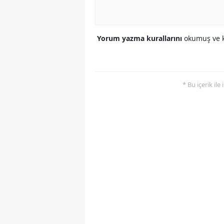
Yorum yazma kurallarını
okumuş ve k
* Bu içerik ile