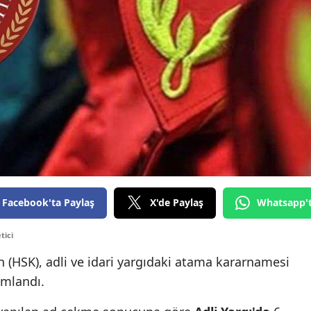
Facebook'ta Paylaş
X'de Paylaş
Whatsapp'
tici
 (HSK), adli ve idari yargıdaki atama kararnamesi
mlandı.