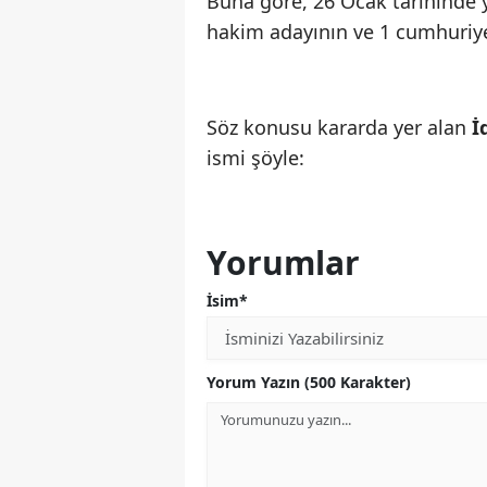
Buna göre, 26 Ocak tarihinde
hakim adayının ve 1 cumhuriyet
Söz konusu kararda yer alan
İ
ismi şöyle:
Yorumlar
İsim*
Yorum Yazın (500 Karakter)