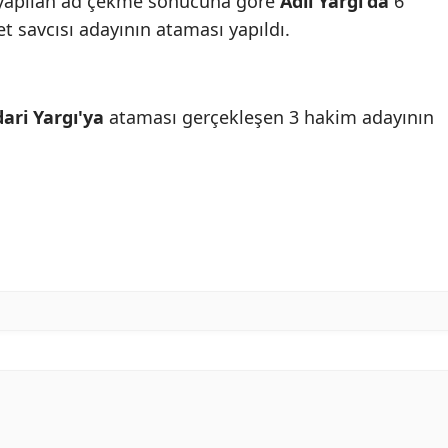
 yapılan ad çekme sonucuna göre
Adli Yargı'da
6
 savcısı adayının ataması yapıldı.
dari Yargı'ya
ataması gerçekleşen 3 hakim adayının