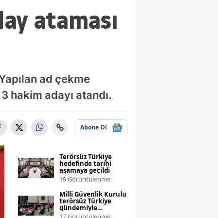
aday ataması
 Yapılan ad çekme
 3 hakim adayı atandı.
Abone Ol
Terörsüz Türkiye
hedefinde tarihi
aşamaya geçildi
19 Görüntülenme
Milli Güvenlik Kurulu
terörsüz Türkiye
gündemiyle
toplanıyor
17 Görüntülenme