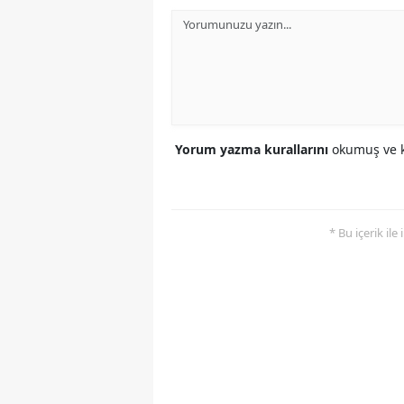
Yorum yazma kurallarını
okumuş ve k
* Bu içerik ile