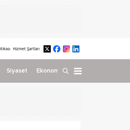
litikası
Hizmet Şartları
Dış
Siyaset
Ekonomi
Yaşam
Haberler