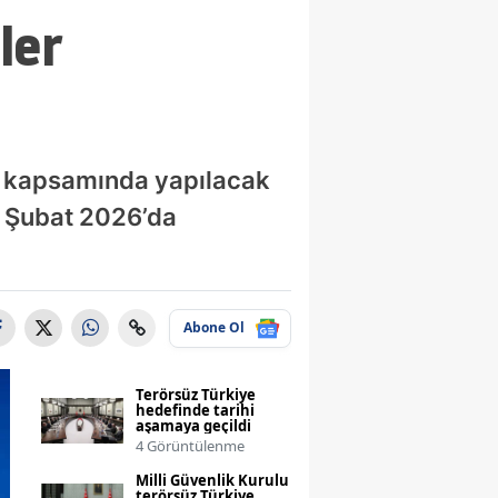
ler
nu kapsamında yapılacak
 1 Şubat 2026’da
Abone Ol
Terörsüz Türkiye
hedefinde tarihi
aşamaya geçildi
4 Görüntülenme
Milli Güvenlik Kurulu
terörsüz Türkiye