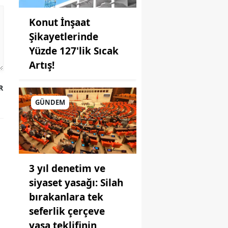
Konut İnşaat
Şikayetlerinde
Yüzde 127'lik Sıcak
Artış!
R
GÜNDEM
3 yıl denetim ve
siyaset yasağı: Silah
bırakanlara tek
seferlik çerçeve
yasa teklifinin