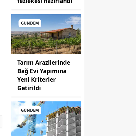
fezlekesi hazırlandı
GÜNDEM
Tarım Arazilerinde
Bağ Evi Yapımına
Yeni Kriterler
Getirildi
GÜNDEM