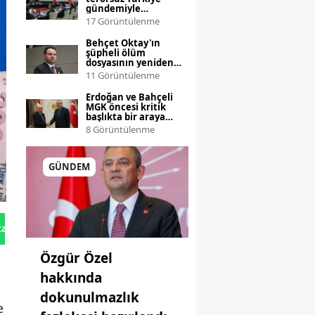
gündemiyle
toplanıyor
17 Görüntülenme
Behçet Oktay'ın
şüpheli ölüm
dosyasının yeniden
incelenmesi talebi
11 Görüntülenme
Bakanlığa taşınıyor
Erdoğan ve Bahçeli
MGK öncesi kritik
başlıkta bir araya
geliyor
8 Görüntülenme
GÜNDEM
tan Gönder
Özgür Özel
hakkında
dokunulmazlık
e