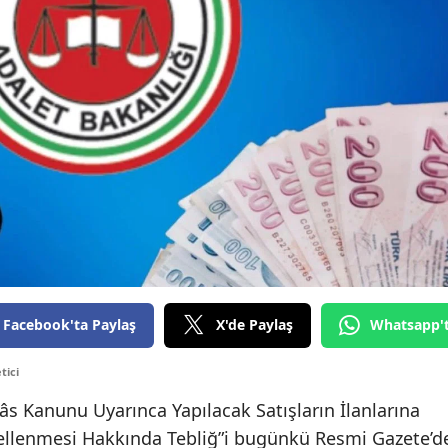
Facebook'ta Paylaş
X'de Paylaş
Whatsapp'
tici
flâs Kanunu Uyarınca Yapılacak Satışların İlanlarına
ncellenmesi Hakkında Tebliğ”i bugünkü Resmi Gazete’d