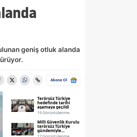
alanda
ulunan geniş otluk alanda
dürüyor.
Abone Ol
Terörsüz Türkiye
hedefinde tarihi
aşamaya geçildi
19 Görüntülenme
Milli Güvenlik Kurulu
terörsüz Türkiye
gündemiyle
toplanıyor
17 Görüntülenme