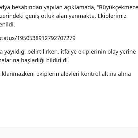
 medya hesabından yapılan açıklamada, “Büyükçekmec
üzerindeki geniş otluk alan yanmakta. Ekiplerimiz
nildi.
e/status/1950538912792707279
 yayıldığı belirtilirken, itfaiye ekiplerinin olay yerine
larına başladığı bildirildi.
ıklanmazken, ekiplerin alevleri kontrol altına alma