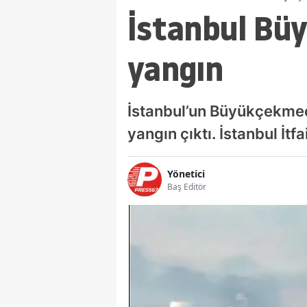
İstanbul Bü
yangın
İstanbul’un Büyükçekmece
yangın çıktı. İstanbul İt
Yönetici
Baş Editör