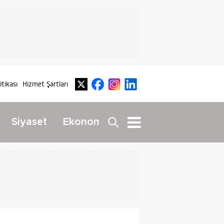
litikası
Hizmet Şartları
Dış
Siyaset
Ekonomi
Yaşam
Haberler