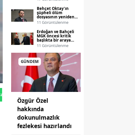
Behçet Oktay'ın
şüpheli ölüm
dosyasının yeniden
incelenmesi talebi
11 Görüntülenme
Bakanlığa taşınıyor
Erdoğan ve Bahçeli
MGK öncesi kritik
başlıkta bir araya
geliyor
11 Görüntülenme
GÜNDEM
tan Gönder
Özgür Özel
hakkında
dokunulmazlık
fezlekesi hazırlandı