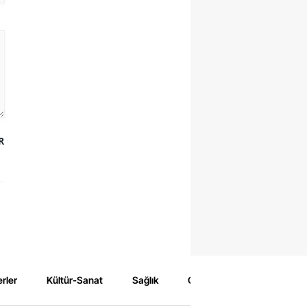
R
rler
Kültür-Sanat
Sağlık
Çevre
Spor
Eğ