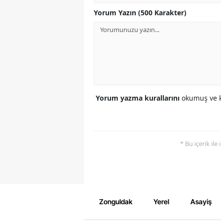
Yorum Yazın (500 Karakter)
Yorum yazma kurallarını
okumuş ve k
* Bu içerik ile
Zonguldak
Yerel
Asayiş