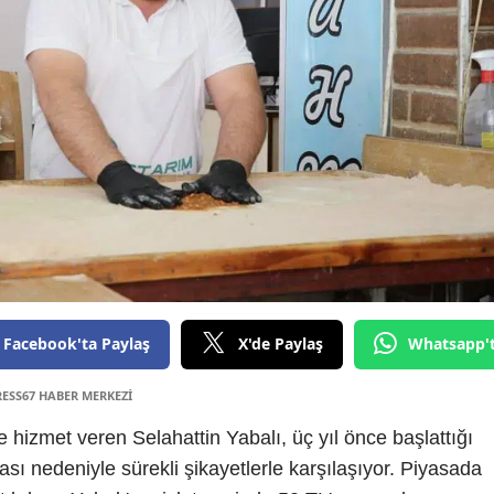
Facebook'ta Paylaş
X'de Paylaş
Whatsapp'
RESS67 HABER MERKEZİ
e hizmet veren Selahattin Yabalı, üç yıl önce başlattığı
ı nedeniyle sürekli şikayetlerle karşılaşıyor. Piyasada