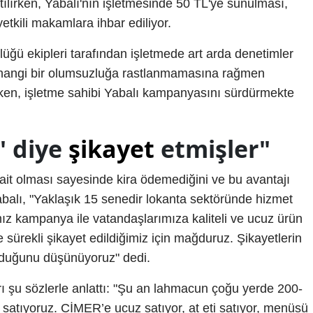
ılırken, Yabalı'nın işletmesinde 50 TL'ye sunulması,
 yetkili makamlara ihbar ediliyor.
lüğü ekipleri tarafından işletmede art arda denetimler
erhangi bir olumsuzluğa rastlanmamasına rağmen
lirken, işletme sahibi Yabalı kampanyasını sürdürmekte
i' diye
şikayet
etmişler"
e ait olması sayesinde kira ödemediğini ve bu avantajı
 Yabalı, "Yaklaşık 15 senedir lokanta sektöründe hizmet
ız kampanya ile vatandaşlarımıza kaliteli ve ucuz ürün
ürekli şikayet edildiğimiz için mağduruz. Şikayetlerin
lduğunu düşünüyoruz" dedi.
arı şu sözlerle anlattı: "Şu an lahmacun çoğu yerde 200-
e satıyoruz. CİMER’e ucuz satıyor, at eti satıyor, menüsü