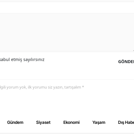
abul etmiş sayılırsınız
GÖNDE
 ilgili yorum yok, ilk yorumu siz yazın, tartışalım *
Gündem
Siyaset
Ekonomi
Yaşam
Dış Habe