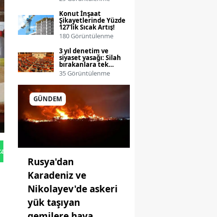
Konut İnşaat
Şikayetlerinde Yüzde
127'lik Sıcak Artış!
180 Görüntülenme
3 yıl denetim ve
siyaset yasağı: Silah
bırakanlara tek
seferlik çerçeve yasa
35 Görüntülenme
teklifinin detayları
netleşti
GÜNDEM
tan Gönder
Rusya'dan
Karadeniz ve
Nikolayev'de askeri
yük taşıyan
gemilere hava