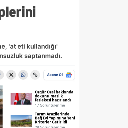
lerini
 'at eti kullandığı'
gunsuzluk saptanmadı.
Abone Ol
Özgür Özel hakkında
dokunulmazlık
fezlekesi hazırlandı
17 Görüntülenme
Tarım Arazilerinde
Bağ Evi Yapımına Yeni
Kriterler Getirildi
29 Görüntülenme