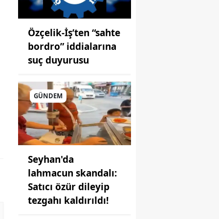
Özçelik-İş’ten “sahte
bordro” iddialarına
suç duyurusu
GÜNDEM
Seyhan'da
lahmacun skandalı:
Satıcı özür dileyip
tezgahı kaldırıldı!