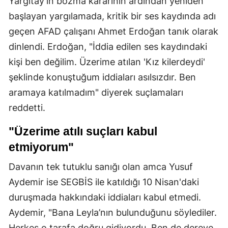
Yargıtay'ın bozma kararının ardından yeniden
başlayan yargılamada, kritik bir ses kaydında adı
geçen AFAD çalışanı Ahmet Erdoğan tanık olarak
dinlendi. Erdoğan, "İddia edilen ses kaydındaki
kişi ben değilim. Üzerime atılan 'Kız kilerdeydi'
şeklinde konuştuğum iddiaları asılsızdır. Ben
aramaya katılmadım" diyerek suçlamaları
reddetti.
"Üzerime atılı suçları kabul
etmiyorum"
Davanın tek tutuklu sanığı olan amca Yusuf
Aydemir ise SEGBİS ile katıldığı 10 Nisan'daki
duruşmada hakkındaki iddiaları kabul etmedi.
Aydemir, "Bana Leyla’nın bulunduğunu söylediler.
Herkes o tarafa doğru gidiyordu. Ben de dereye